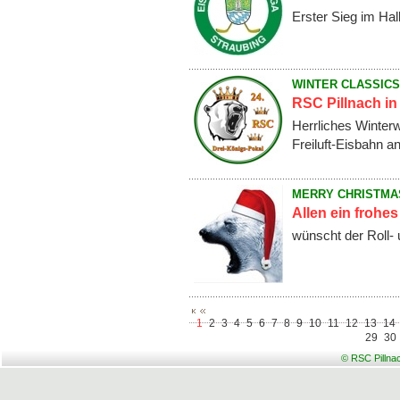
Erster Sieg im Halb
WINTER CLASSICS
RSC Pillnach in 
Herrliches Winterw
Freiluft-Eisbahn an
MERRY CHRISTMA
Allen ein frohe
wünscht der Roll- 
1
2
3
4
5
6
7
8
9
10
11
12
13
14
29
30
© RSC Pillna