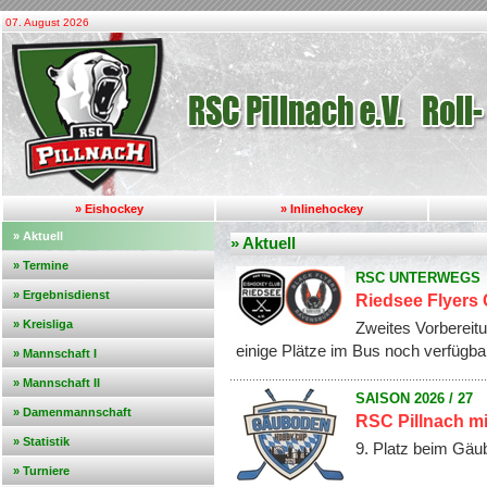
07. August 2026
» Eishockey
» Inlinehockey
» Aktuell
» Aktuell
» Termine
RSC UNTERWEGS
» Ergebnisdienst
Riedsee Flyers 
» Kreisliga
Zweites Vorbereit
einige Plätze im Bus noch verfügba
» Mannschaft I
» Mannschaft II
SAISON 2026 / 27
» Damenmannschaft
RSC Pillnach m
» Statistik
9. Platz beim Gä
» Turniere