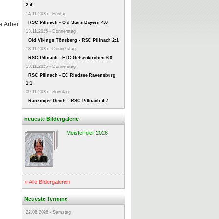
2:4
14.11.2025 - Freitag
RSC Pillnach - Old Stars Bayern 4:0
e Arbeit
13.11.2025 - Donnerstag
Old Vikings Tönsberg - RSC Pillnach 2:1
13.11.2025 - Donnerstag
RSC Pillnach - ETC Gelsenkirchen 6:0
13.11.2025 - Donnerstag
RSC Pillnach - EC Riedsee Ravensburg
1:1
09.11.2025 - Sonntag
Ranzinger Devils - RSC Pillnach 4:7
neueste Bildergalerie
Meisterfeier 2026
» Alle Bildergalerien
Neueste Termine
22.08.2026 - Samstag