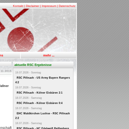
Kontakt
|
Disclaimer
|
Impressum
|
Datenschutz
uns
mehr ...
aktuelle RSC Ergebnisse
.11.2015
19.07.2026 - Sonntag
RSC Pillnach - US Army Bayern Rangers
4:2
allner
19.07.2026 - Sonntag
RSC Pillnach - Kölner Eisbären 2:1
18.07.2026 - Samstag
RSC Pillnach - Kölner Eisbären 0:4
18.07.2026 - Samstag
EHC Waldkirchen Luchse - RSC Pillnach
2:2
18.07.2026 - Samstag
nschaft
RSC Pillnach - HC Edelweiß Peißenberg