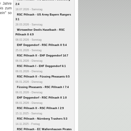
0 Jahre
2:4
bis zum
18.07.2026 - Samstag
ein" so
RSC Pillnach - US Army Bayern Rangers
3:1
28.03.2026 - Samstag
Wirtsweiher Devils Haselbach - RSC
Pillnach II 4:9
08.02.2026 - Sonntag
EHF Deggendorf - RSC Pillnach II 5:4
25.01.2026 - Sonntag
RSC Pillnach II - EHF Deggendorf 14:7
06.01.2026 - Dienstag
RSC Pillnach I - EHF Deggendorf 6:1
06.01.2026 - Dienstag
RSC Pillnach II - Füssing Pheasants 0:5
06.01.2026 - Dienstag
Füssing Pheasants - RSC Pillnach I 7:4
06.01.2026 - Dienstag
EHF Deggendorf - RSC Pillnach II 1:0
06.01.2026 - Dienstag
RSC Pillnach II - RSC Pillnach I 2:9
15.11.2025 - Samstag
RSC Pillnach - Nürnberg Trashers 5:3
14.11.2025 - Freitag
RSC Pillnach - EC Wallernhausen Pirates