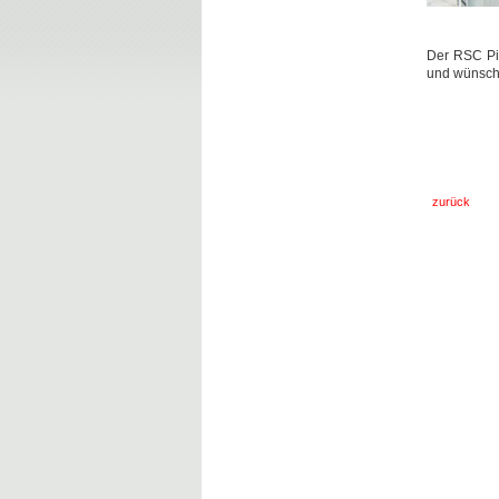
Der RSC Pil
und wünscht
zurück