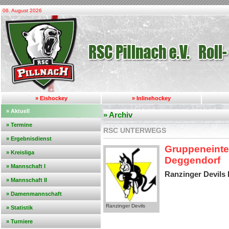
06. August 2026
» Eishockey
» Inlinehockey
» Aktuell
» Archiv
» Termine
RSC UNTERWEGS
» Ergebnisdienst
Gruppeneintei
» Kreisliga
Deggendorf
» Mannschaft I
Ranzinger Devils
» Mannschaft II
» Damenmannschaft
Ranzinger Devils
» Statistik
» Turniere