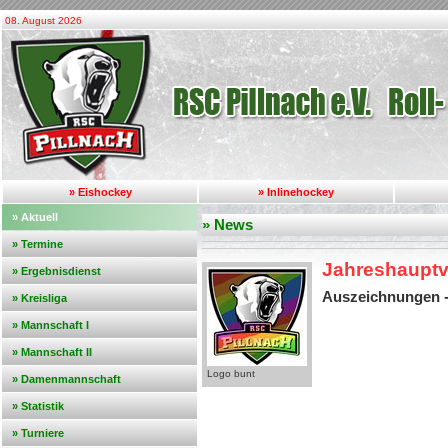
08. August 2026
» Eishockey
» Inlinehockey
» Aktuell
» News
» Termine
Jahreshauptv
» Ergebnisdienst
Auszeichnungen -
» Kreisliga
» Mannschaft I
» Mannschaft II
Logo bunt
» Damenmannschaft
» Statistik
» Turniere