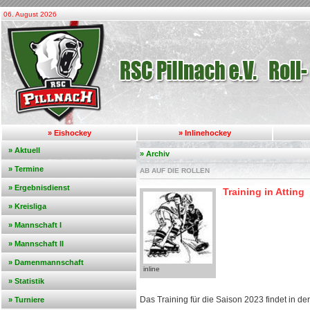
06. August 2026
» Eishockey
» Inlinehockey
» Aktuell
» Archiv
» Termine
AB AUF DIE ROLLEN
» Ergebnisdienst
Training in Atting
» Kreisliga
» Mannschaft I
» Mannschaft II
» Damenmannschaft
inline
» Statistik
Das Training für die Saison 2023 findet in der 
» Turniere