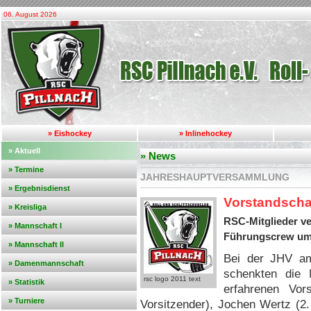
06. August 2026
» Eishockey
» Inlinehockey
» Aktuell
» News
» Termine
JAHRESHAUPTVERSAMMLUNG
» Ergebnisdienst
Vorstandschaf
» Kreisliga
RSC-Mitglieder ve
» Mannschaft I
Führungscrew um G
» Mannschaft II
Bei der JHV am
» Damenmannschaft
schenkten die M
rsc logo 2011 text
» Statistik
erfahrenen Vors
» Turniere
Vorsitzender), Jochen Wertz (2.