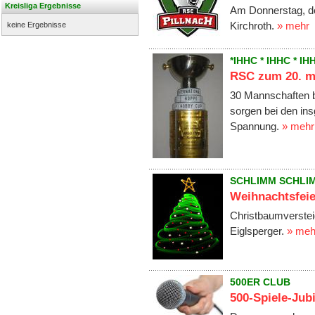
Kreisliga Ergebnisse
Am Donnerstag, de
Kirchroth.
» mehr
keine Ergebnisse
*IHHC * IHHC * IH
RSC zum 20. m
30 Mannschaften b
sorgen bei den in
Spannung.
» mehr
SCHLIMM SCHLIM
Weihnachtsfeie
Christbaumverste
Eiglsperger.
» meh
500ER CLUB
500-Spiele-Jub