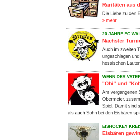
Raritäten aus
Die Liebe zu den 
» mehr
20 JAHRE EC W
Nächster Turni
Auch im zweiten Tu
ungeschlagen und 
hessischen Laute
WENN DER VATER
"Obi" und "Kob
Am vergangenen So
Obermeier, zusam
Spiel. Damit sind 
als auch Sohn bei den Eisbären spi
EISHOCKEY KREI
Eisbären gewi