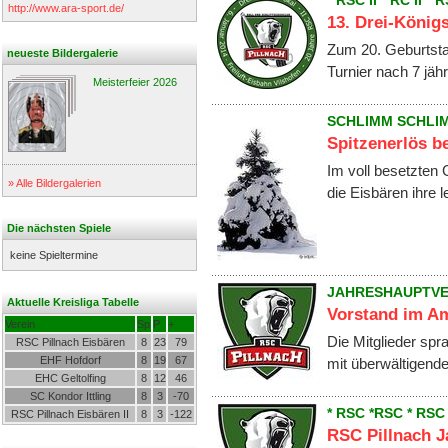
* RSC II * RC II * R
http://www.ara-sport.de/
13. Drei-König
Zum 20. Geburtstag
neueste Bildergalerie
Turnier nach 7 jäh
Meisterfeier 2026
SCHLIMM SCHLI
Spitzenerlös b
Im voll besetzten 
» Alle Bildergalerien
die Eisbären ihre
Die nächsten Spiele
keine Spieltermine
JAHRESHAUPTV
Aktuelle Kreisliga Tabelle
Vorstand im Am
Verein
Sp
P
+
Die Mitglieder spr
RSC Pillnach Eisbären
8
23
79
EHF Hofdorf
8
19
67
mit überwältigend
EHC Geltolfing
8
12
46
SC Kondor Ittling
8
3
-70
* RSC *RSC * RSC 
RSC Pillnach Eisbären II
8
3
-122
RSC Pillnach 