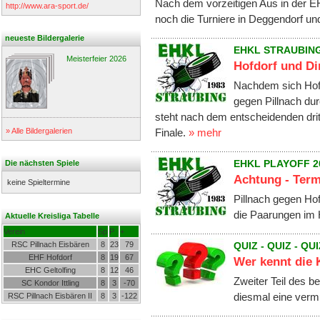
Nach dem vorzeitigen Aus in der 
http://www.ara-sport.de/
noch die Turniere in Deggendorf 
neueste Bildergalerie
EHKL STRAUBING
Meisterfeier 2026
Hofdorf und Di
Nachdem sich Hofdo
gegen Pillnach dur
steht nach dem entscheidenden drit
» Alle Bildergalerien
Finale.
» mehr
Die nächsten Spiele
EHKL PLAYOFF 2
Achtung - Term
keine Spieltermine
Pillnach gegen Hof
die Paarungen im 
Aktuelle Kreisliga Tabelle
Verein
Sp
P
+
RSC Pillnach Eisbären
8
23
79
QUIZ - QUIZ - QUI
EHF Hofdorf
8
19
67
Wer kennt die 
EHC Geltolfing
8
12
46
Zweiter Teil des be
SC Kondor Ittling
8
3
-70
diesmal eine vermu
RSC Pillnach Eisbären II
8
3
-122