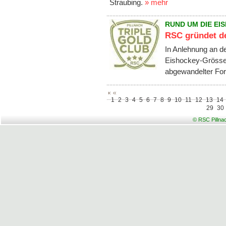
Straubing.
» mehr
RUND UM DIE EI
RSC gründet de
In Anlehnung an de
Eishockey-Grössen 
abgewandelter For
1
2
3
4
5
6
7
8
9
10
11
12
13
14
29
30
© RSC Pillna