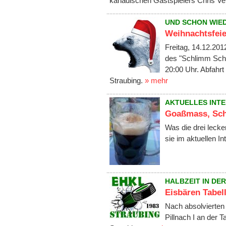
kanadischen Gastspielers Chris Ve
UND SCHON WIED
Weihnachtsfei
Freitag, 14.12.2012
des "Schlimm Schl
20:00 Uhr. Abfahr
Straubing.
» mehr
AKTUELLES INT
Goaßmass, Schn
Was die drei leck
sie im aktuellen I
HALBZEIT IN DE
Eisbären Tabell
Nach absolvierten
Pillnach I an der 